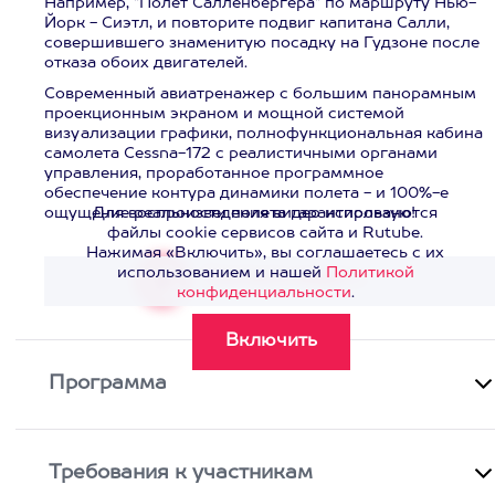
Например, "Полет Салленбергера" по маршруту Нью-
Йорк - Сиэтл, и повторите подвиг капитана Салли,
совершившего знаменитую посадку на Гудзоне после
отказа обоих двигателей.
Современный авиатренажер с большим панорамным
проекционным экраном и мощной системой
визуализации графики, полнофункциональная кабина
самолета Cessna-172 с реалистичными органами
управления, проработанное программное
обеспечение контура динамики полета - и 100%-е
ощущение реальности полета гарантировано!
Для воспроизведения видео используются
файлы cookie сервисов сайта и Rutube.
Нажимая «Включить», вы соглашаетесь с их
использованием и нашей
Политикой
Смотреть видео
>
конфиденциальности
.
Программа
Требования к участникам