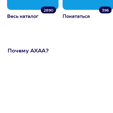
2890
396
Весь каталог
Покататься
Почему АХАА?
Один
сертификат
на любое
развлечение