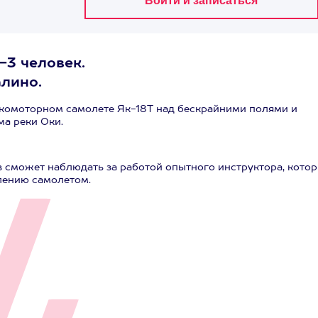
-3 человек.
алино.
гкомоторном самолете Як-18Т над бескрайними полями и
ма реки Оки.
ов сможет наблюдать за работой опытного инструктора, кото
лению самолетом.