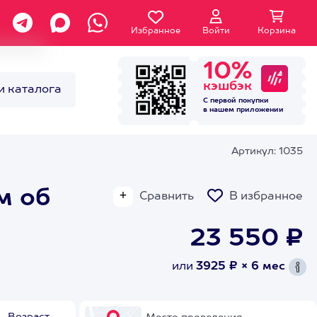
Избранное
Войти
Корзина
10%
кэшбэк
и каталога
С первой покупки
в нашем
приложении
Артикул: 1035
м об
Сравнить
В избранное
23 550 ₽
или
3925 ₽ × 6 мес