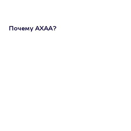
Почему АХАА?
Один
сертификат
на любое
развлечение