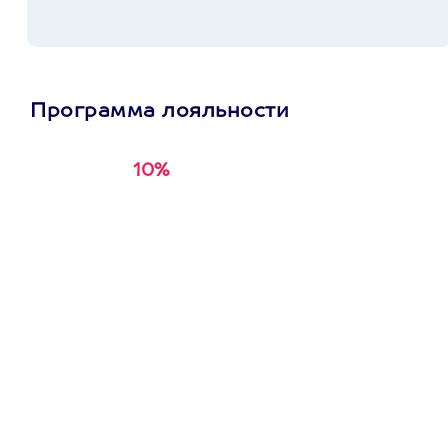
Программа лояльности
10%
Получи
кэшбэк за
первую покупку в
приложении