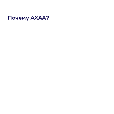
Почему АХАА?
Один
сертификат
на любое
развлечение