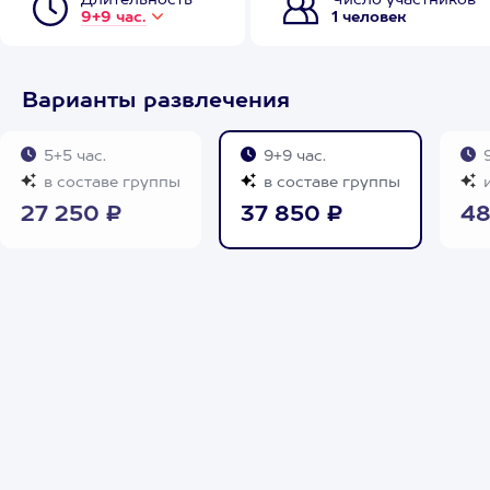
Длительность
Число участников
9+9 час.
1 человек
Варианты развлечения
5+5 час.
9+9 час.
9
в составе группы
в составе группы
и
27 250 ₽
37 850 ₽
48