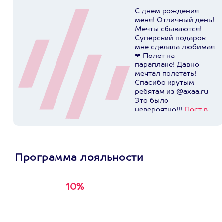
С днем рождения
меня! Отличный день!
Мечты сбываются!
Суперский подарок
мне сделала любимая
❤ Полет на
параплане! Давно
мечтал полетать!
Спасибо крутым
ребятам из @axaa.ru
Это было
невероятно!!!
Пост в
instagram.com
Программа лояльности
10%
Получи
кэшбэк за
первую покупку в
приложении