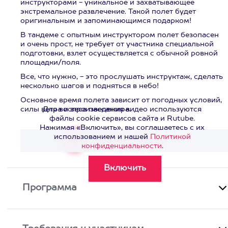
инструкторами - уникальное и захватывающее
экстремальное развлечение. Такой полет будет
оригинальным и запоминающимся подарком!
В тандеме с опытным инструктором полет безопасен
и очень прост, не требует от участника специальной
подготовки, взлет осуществляется с обычной ровной
площадки/поля.
Все, что нужно, - это прослушать инструктаж, сделать
несколько шагов и подняться в небо!
Основное время полета зависит от погодных условий,
силы ветра и веса пассажира.
Для воспроизведения видео используются
файлы cookie сервисов сайта и Rutube.
Нажимая «Включить», вы соглашаетесь с их
использованием и нашей
Политикой
Смотреть видео
>
конфиденциальности
.
Программа