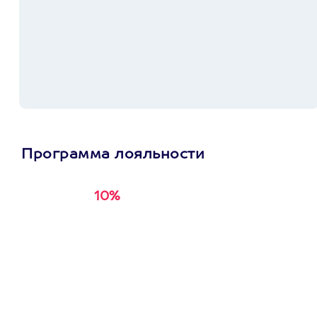
Программа лояльности
10%
Получи
кэшбэк за
первую покупку в
приложении