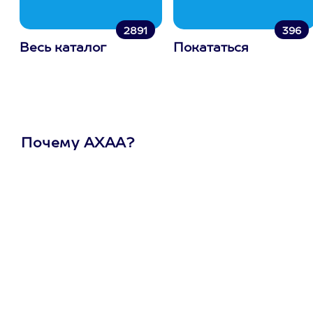
2891
396
Весь каталог
Покататься
Почему АХАА?
Один
сертификат
на любое
развлечение