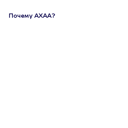
Почему АХАА?
Один
сертификат
на любое
развлечение