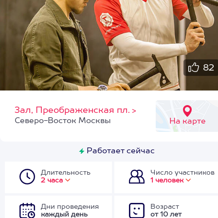
82
Зал, Преображенская пл.
>
Северо-Восток Москвы
На карте
Работает сейчас
Длительность
Число участников
2 часа
1 человек
Дни проведения
Возраст
каждый день
от 10 лет