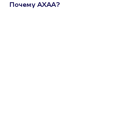
Почему АХАА?
Один
сертификат
на любое
развлечение