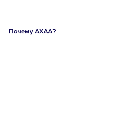
Почему АХАА?
Один
сертификат
на любое
развлечение