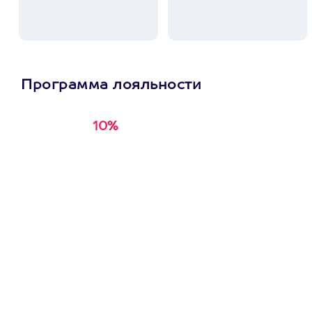
Программа лояльности
10%
Получи
кэшбэк за
первую покупку в
приложении