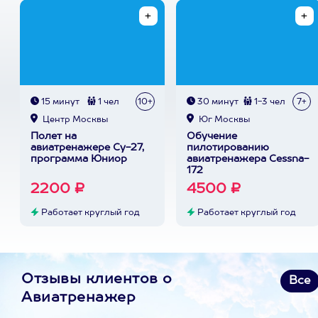
15 минут
1 чел
10+
30 минут
1-3 чел
7+
Центр Москвы
Юг Москвы
Полет на
Обучение
авиатренажере Су-27,
пилотированию
программа Юниор
авиатренажера Cessna-
172
2200 ₽
4500 ₽
Работает круглый год
Работает круглый год
Отзывы клиентов о
Все
Авиатренажер