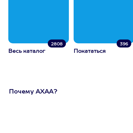
2808
396
Весь каталог
Покататься
Почему АХАА?
Один
сертификат
на любое