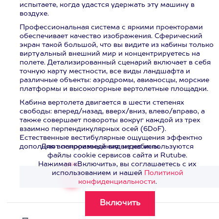
испытаете, когда удастся удержать эту машину в
воздухе.
Профессиональная система с яркими проекторами
обеспечивает качество изображения. Сферический
экран такой большой, что вы видите из кабины только
виртуальный внешний мир и концентрируетесь на
полете. Детализированный сценарий включает в себя
точную карту местности, все виды ландшафта и
различные объекты: аэродромы, авианосцы, морские
платформы и высокогорные вертолетные площадки.
Кабина вертолета двигается в шести степенях
свободы: вперед/назад, вверх/вниз, влево/вправо, а
также совершает повороты вокруг каждой из трех
взаимно перпендикулярных осей (6DoF).
Естественные вестибулярные ощущения эффектно
дополняют панорамный вид из кабины.
Для воспроизведения видео используются
файлы cookie сервисов сайта и Rutube.
Нажимая «Включить», вы соглашаетесь с их
использованием и нашей
Политикой
Смотреть видео
>
конфиденциальности
.