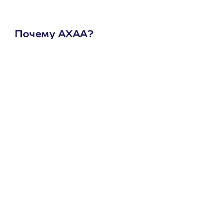
Почему АХАА?
Один
сертификат
на любое
развлечение