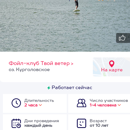
Фойл-клуб Твой ветер
>
оз. Курголовское
На карте
Работает сейчас
Длительность
Число участников
2 часа
1-4 человека
Дни проведения
Возраст
каждый день
от 10 лет