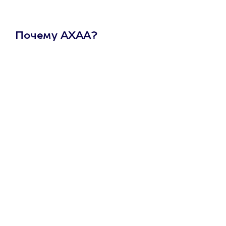
Почему АХАА?
Один
сертификат
на любое
развлечение