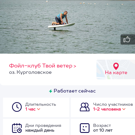
Фойл-клуб Твой ветер
>
оз. Курголовское
На карте
Работает сейчас
Длительность
Число участников
1 час
1-2 человека
Дни проведения
Возраст
каждый день
от 10 лет