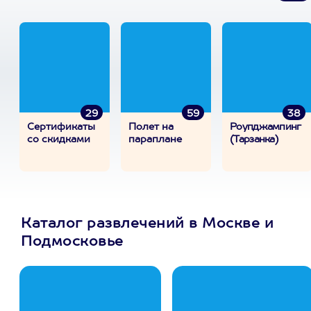
29
59
38
Сертификаты
Полет на
Роупджампинг
со скидками
параплане
(Тарзанка)
Каталог развлечений в Москве и
Подмосковье