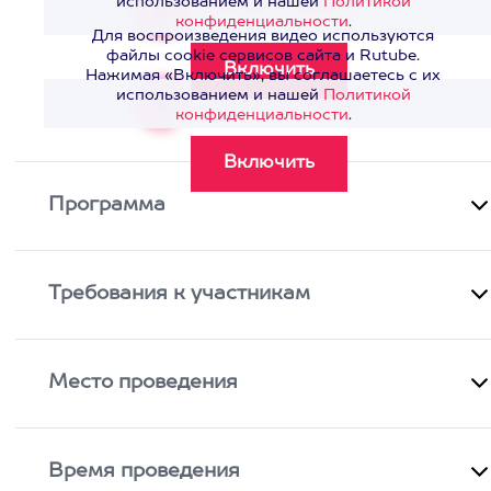
использованием и нашей
Политикой
Смотреть видео
>
конфиденциальности
.
Для воспроизведения видео используются
файлы cookie сервисов сайта и Rutube.
Нажимая «Включить», вы соглашаетесь с их
использованием и нашей
Политикой
Смотреть видео
>
конфиденциальности
.
Программа
Требования к участникам
Место проведения
Время проведения