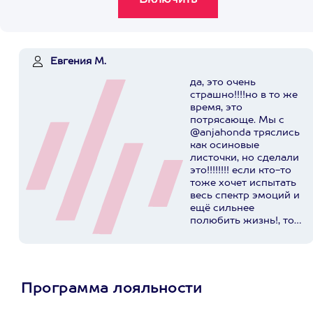
Евгения М.
да, это очень
страшно!!!!но в то же
время, это
потрясающе. Мы с
@anjahonda тряслись
как осиновые
листочки, но сделали
это!!!!!!!! если кто-то
тоже хочет испытать
весь спектр эмоций и
ещё сильнее
полюбить жизнь!, то
вам к этим ребятам▶️
@axaa.ru
Пост в
instagram.com
Программа лояльности