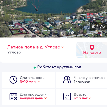
76
Летное поле в д. Углово
Углово
На карте
Работает круглый год
Длительность
Число участников
5-10 мин.
1 человек
Дни проведения
Возраст
каждый день
от 6 лет