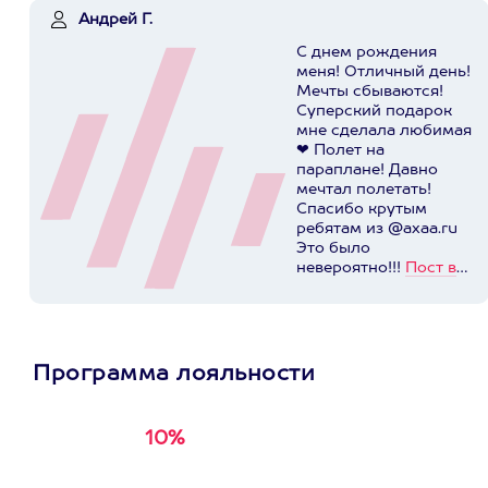
Андрей Г.
С днем рождения
меня! Отличный день!
Мечты сбываются!
Суперский подарок
мне сделала любимая
❤ Полет на
параплане! Давно
мечтал полетать!
Спасибо крутым
ребятам из @axaa.ru
Это было
невероятно!!!
Пост в
instagram.com
Программа лояльности
10%
Получи
кэшбэк за
первую покупку в
приложении