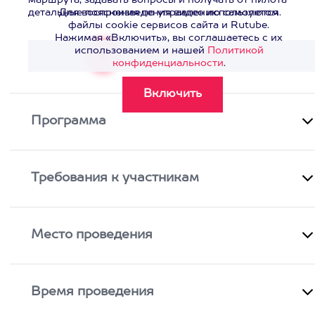
маршрута, задавать вопросы и получать от пилота
детальные пояснения по управлению самолетом.
Для воспроизведения видео используются
файлы cookie сервисов сайта и Rutube.
Нажимая «Включить», вы соглашаетесь с их
использованием и нашей
Политикой
Смотреть видео
>
конфиденциальности
.
Программа
Требования к участникам
Место проведения
Время проведения