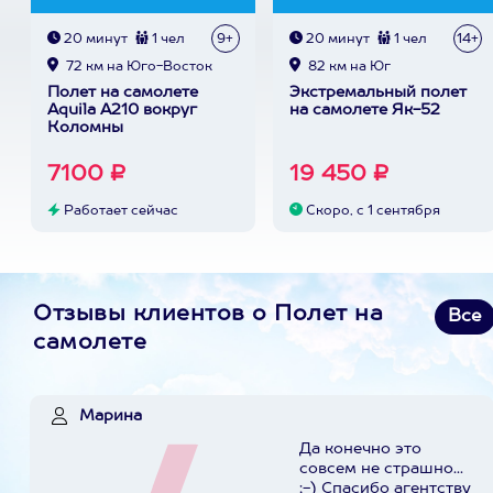
20 минут
1 чел
9+
20 минут
1 чел
14+
72 км на Юго-Восток
82 км на Юг
Полет на самолете
Экстремальный полет
Aquila A210 вокруг
на самолете Як-52
Коломны
7100 ₽
19 450 ₽
Работает сейчас
Скоро, с 1 сентября
Отзывы клиентов о Полет на
Все
самолете
Марина
Да конечно это
совсем не страшно...
;-) Спасибо агентству