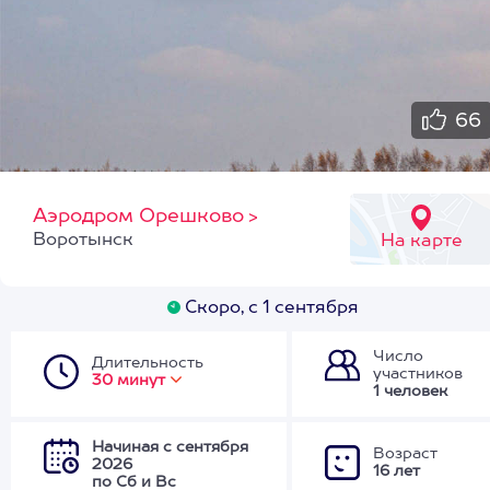
66
Аэродром Орешково
>
Воротынск
На карте
Скоро, с 1 сентября
Число
Длительность
участников
30 минут
1 человек
Начиная с сентября
Возраст
2026
16 лет
по Сб и Вс