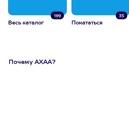
199
35
Весь каталог
Покататься
Почему АХАА?
Один
сертификат
на любое
развлечение