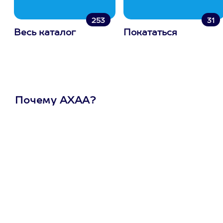
253
31
Весь каталог
Покататься
Почему АХАА?
Один
сертификат
на любое
развлечение