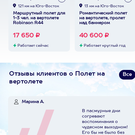
121 км на Юго-Восток
13 км на Юго-Восток
Маршрутный полет для
Романтический полет
1-3 чел. на вертолете
на вертолете, пролет
Robinson R44
над баннером
17 650 ₽
40 600 ₽
Работает сейчас
Работает круглый год
Отзывы клиентов о Полет на
Все
вертолете
Марина А.
В пасмурные дни
согревают
воспоминания о
чудесном выходном!
Его бы не было без