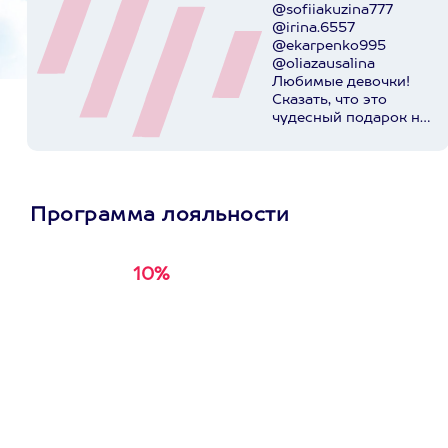
@sofiiakuzina777
@irina.6557
@ekarpenko995
@oliazausalina
Любимые девочки!
Сказать, что это
чудесный подарок на
день рождения,
значит
поскромничать!)))
@axaa.ru спасибо за
организацию
Программа лояльности
приключения!
Пост в
instagram.com
10%
Получи
кэшбэк за
первую покупку в
приложении