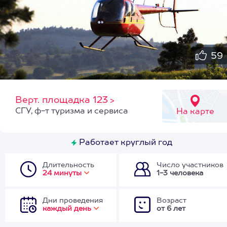
59
Верт. площадка 123
>
СГУ, ф-т туризма и сервиса
На карте
Работает круглый год
Длительность
Число участников
24 минуты
1-3 человека
Дни проведения
Возраст
каждый день
от 6 лет