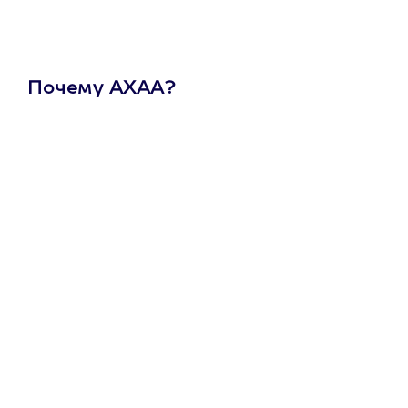
Почему АХАА?
Один
сертификат
на любое
развлечение