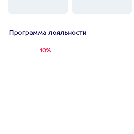
Программа лояльности
10%
Получи
кэшбэк за
первую покупку в
приложении