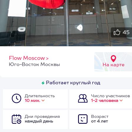
45
Flow Moscow
>
Юго-Восток Москвы
На карте
Работает круглый год
Длительность
Число участников
10 мин.
1-2 человека
Дни проведения
Возраст
каждый день
от 4 лет