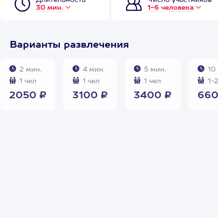
Длительность
Число участников
30 мин.
1-6 человека
Варианты развлечения
2 мин.
4 мин.
5 мин.
10 
1 чел
1 чел
1 чел
1-2
2050 ₽
3100 ₽
3400 ₽
660