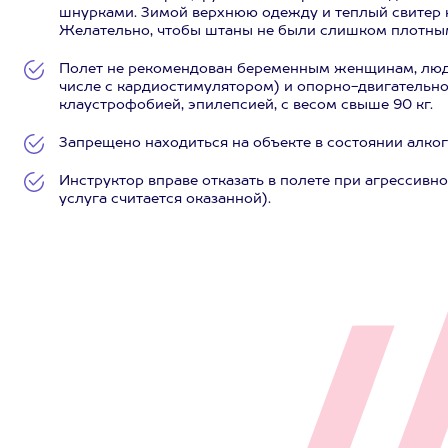
шнурками. Зимой верхнюю одежду и теплый свитер н
Желательно, чтобы штаны не были слишком плотны
Полет не рекомендован беременным женщинам, людя
числе с кардиостимулятором) и опорно-двигательно
клаустрофобией, эпилепсией, с весом свыше 90 кг.
Запрещено находиться на объекте в состоянии алко
Инструктор вправе отказать в полете при агрессивн
услуга считается оказанной).