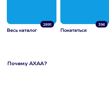
2891
396
Весь каталог
Покататься
Почему АХАА?
Один
сертификат
на любое
развлечение