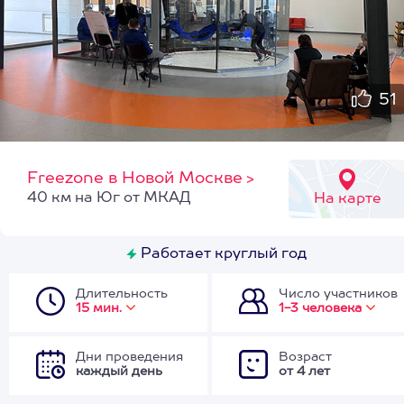
51
Freezone в Новой Москве
>
40 км на Юг от МКАД
На карте
Работает круглый год
Длительность
Число участников
15 мин.
1-3 человека
Дни проведения
Возраст
каждый день
от 4 лет