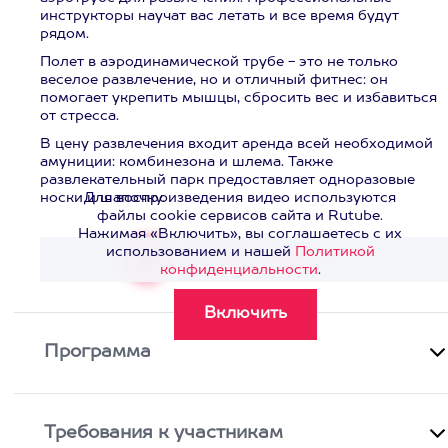
инструкторы научат вас летать и все время будут
рядом.
Полет в аэродинамической трубе - это не только
веселое развлечение, но и отличный фитнес: он
помогает укрепить мышцы, сбросить вес и избавиться
от стресса.
В цену развлечения входит аренда всей необходимой
амуниции: комбинезона и шлема. Также
развлекательный парк предоставляет одноразовые
носки и шапочку.
Для воспроизведения видео используются
файлы cookie сервисов сайта и Rutube.
Нажимая «Включить», вы соглашаетесь с их
использованием и нашей
Политикой
Смотреть видео
>
конфиденциальности
.
Программа
Требования к участникам