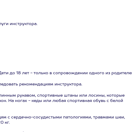
луги инструктора.
г. Дети до 18 лет - только в сопровождении одного из родителе
следовать рекомендациям инструктора.
длинным рукавом, спортивные штаны или лосины, которые
н. На ногах - кеды или любая спортивная обувь с белой
ям с сердечно-сосудистыми патологиями, травмами шеи,
0 кг.