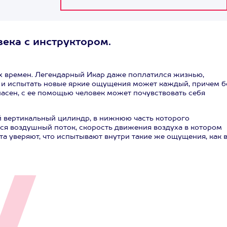
века с инструктором.
их времен. Легендарный Икар даже поплатился жизнью,
 и испытать новые яркие ощущения может каждый, причем б
пасен, с ее помощью человек может почувствовать себя
 вертикальный цилиндр, в нижнюю часть которого
ся воздушный поток, скорость движения воздуха в котором
а уверяют, что испытывают внутри такие же ощущения, как 