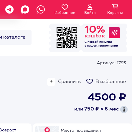
Избранное
Войти
Корзина
10%
кэшбэк
и каталога
С первой покупки
в нашем
приложении
Артикул: 1793
Сравнить
В избранное
4500 ₽
или
750 ₽ × 6 мес
Возраст
Место проведения