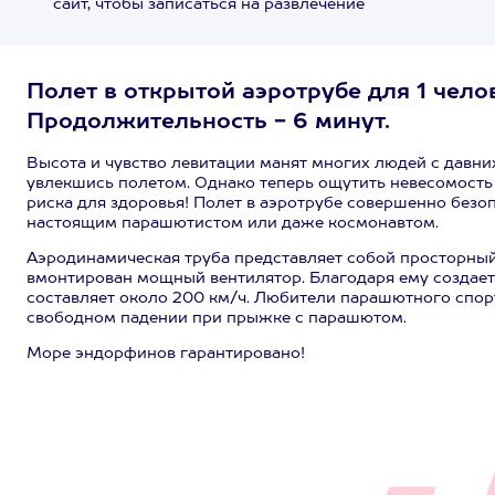
сайт, чтобы записаться на развлечение
Полет в открытой аэротрубе для 1 чело
Продолжительность - 6 минут.
Высота и чувство левитации манят многих людей с давн
увлекшись полетом. Однако теперь ощутить невесомость
риска для здоровья! Полет в аэротрубе совершенно безо
настоящим парашютистом или даже космонавтом.
Аэродинамическая труба представляет собой просторный
вмонтирован мощный вентилятор. Благодаря ему создает
составляет около 200 км/ч. Любители парашютного спорт
свободном падении при прыжке с парашютом.
Море эндорфинов гарантировано!