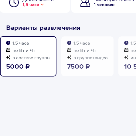
Длительность
Число участников
1,5 часа
1 человек
Варианты развлечения
1,5 часа
1,5 часа
1,5
по Вт и Чт
по Вт и Чт
по
в составе группы
в группе+видео
ин
5000 ₽
7500 ₽
10 