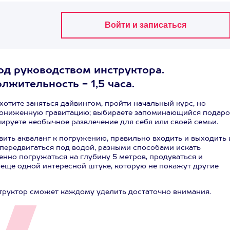
од руководством инструктора.
лжительность - 1,5 часа.
 хотите заняться дайвингом, пройти начальный курс, но
 пониженную гравитацию; выбираете запоминающийся подаро
нируете необычное развлечение для себя или своей семьи.
вить акваланг к погружению, правильно входить и выходить 
 передвигаться под водой, разными способами искать
енно погружаться на глубину 5 метров, продуваться и
 еще одной интересной штуке, которую не покажут другие
труктор сможет каждому уделить достаточно внимания.