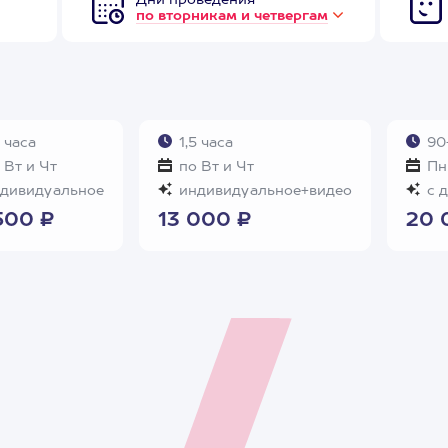
Дни проведения
по вторникам и четвергам
 часа
1,5 часа
90
 Вт и Чт
по Вт и Чт
Пн 
дивидуальное
индивидуальное+видео
с 
500 ₽
13 000 ₽
20 