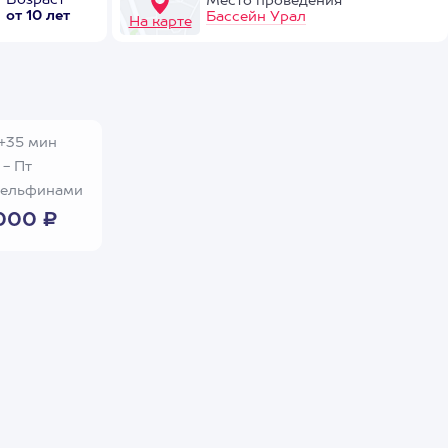
Возраст
Место проведения
от 10 лет
Бассейн Урал
На карте
+35 мин
- Пт
дельфинами
000 ₽