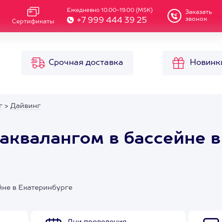
Ежедневно 10.00-19.00 (MSK)
Заказать
звонок
+7 999 444 39 25
Сертификаты
Срочная доставка
Новинк
г
>
Дайвинг
аквалангом в бассейне в
йне в Екатеринбурге