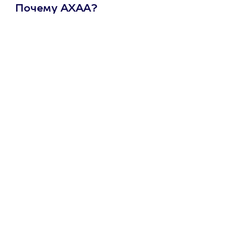
Почему АХАА?
Один
сертификат
на любое
развлечение