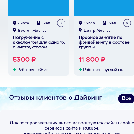
2 часа
1 чел
10+
3 часа
1 чел
16+
Восток Москвы
Центр Москвы
Погружение с
Пробное занятие по
аквалангом для одного,
фридайвингу в составе
с инструктором
группы
5300 ₽
11 800 ₽
Работает сейчас
Работает круглый год
Отзывы клиентов о Дайвинг
Все
Для воспроизведения видео используются файлы cookie
сервисов сайта и Rutube.
Нажимая «Включить», вы соглашаетесь с их