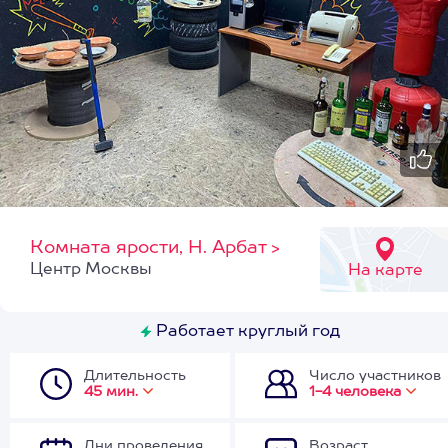
Комната ярости, Н. Арбат
>
Центр Москвы
На карте
Работает круглый год
Длительность
Число участников
45 мин.
1-4 человека
Дни проведения
Возраст