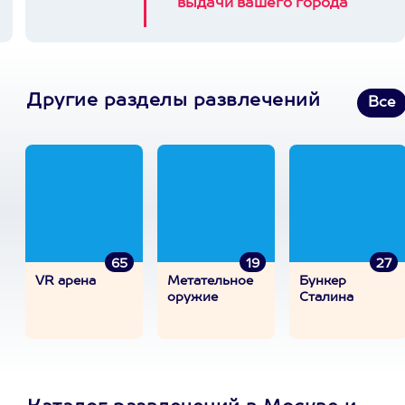
выдачи вашего города
Другие разделы развлечений
Все
65
19
27
VR арена
Метательное
Бункер
оружие
Сталина