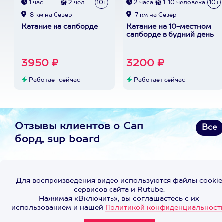
1 час
2 чел
10+
2 часа
1-10 человека
10+
8 км на Север
7 км на Север
Катание на сапборде
Катание на 10-местном
сапборде в будний день
3950 ₽
3200 ₽
Работает сейчас
Работает сейчас
Отзывы клиентов о Сап
Все
борд, sup board
Для воспроизведения видео используются файлы cookie
сервисов сайта и Rutube.
Нажимая «Включить», вы соглашаетесь с их
использованием и нашей
Политикой конфиденциальност