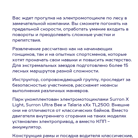
Вас ждет прогулка на электромотоцикле по лесу в
замечательной компании. Вы сможете погонять на
предельной скорости, отработать умение входить в
повороты и преодолевать сложные участки и
препятствия.
Развлечение рассчитано как на начинающих
гонщиков, так и на опытных спортсменов, которые
хотят прокачать свои навыки и повысить мастерство.
Для экстремальных заездов подготовлено более 15
лесных маршрутов разной сложности.
Инструктор, сопровождающий группу, проследит за
безопасностью участников, расскажет нюансы
выполнения различных маневров.
Парк укомплектован электромотоциклами Surron X
Light, Surron Ultra Bee и Talaria xXx TL2500. Внешне
они не отличаются от классических байков. Вместо
двигателя внутреннего сгорания на таких моделях
установлен электропривод, а вместо КПП -
аккумулятор.
Конструкция рамы и посадка водителя классические,