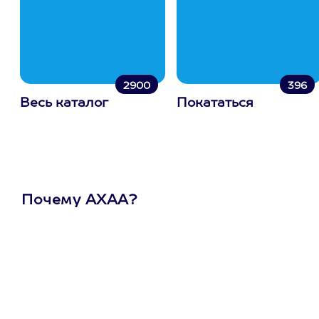
2900
396
Весь каталог
Покататься
Почему АХАА?
Один
сертификат
на любое
развлечение