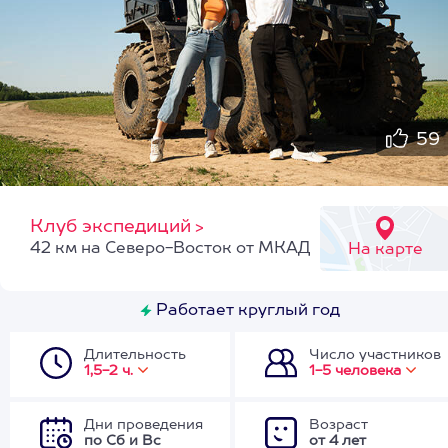
59
Клуб экспедиций
>
42 км на Северо-Восток от МКАД
На карте
Работает круглый год
Длительность
Число участников
1,5-2 ч.
1-5 человека
Дни проведения
Возраст
по Сб и Вс
от 4 лет