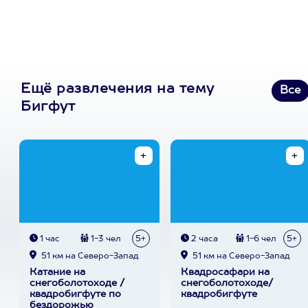
Ещё развлечения на тему
Все
Бигфут
1 час
1-3 чел
5+
2 часа
1-6 чел
5+
51 км на Северо-Запад
51 км на Северо-Запад
Катание на
Квадросафари на
снегоболотоходе /
снегоболотоходе/
квадробигфуте по
квадробигфуте
бездорожью