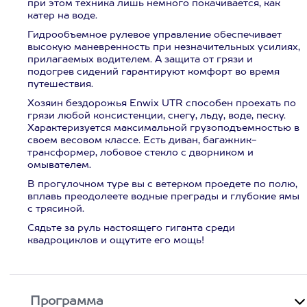
при этом техника лишь немного покачивается, как
катер на воде.
Гидрообъемное рулевое управление обеспечивает
высокую маневренность при незначительных усилиях,
прилагаемых водителем. А защита от грязи и
подогрев сидений гарантируют комфорт во время
путешествия.
Хозяин бездорожья Enwix UTR способен проехать по
грязи любой консистенции, снегу, льду, воде, песку.
Характеризуется максимальной грузоподъемностью в
своем весовом классе. Есть диван, багажник-
трансформер, лобовое стекло с дворником и
омывателем.
В прогулочном туре вы с ветерком проедете по полю,
вплавь преодолеете водные преграды и глубокие ямы
с трясиной.
Сядьте за руль настоящего гиганта среди
квадроциклов и ощутите его мощь!
Программа