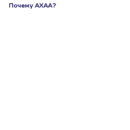
Почему АХАА?
Один
сертификат
на любое
развлечение