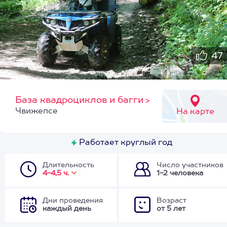
47
База квадроциклов и багги
>
Чвижепсе
На карте
Работает круглый год
Длительность
Число участников
4-4,5 ч.
1-2 человека
Дни проведения
Возраст
каждый день
от 5 лет