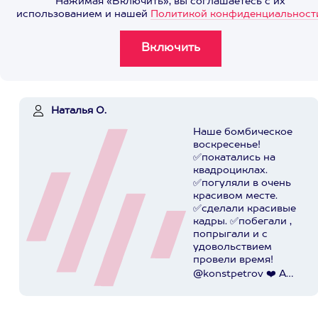
Нажимая «Включить», вы соглашаетесь с их
использованием и нашей
Политикой конфиденциальност
Наталья О.
Наше бомбическое
воскресенье!
✅покатались на
квадроциклах.
✅погуляли в очень
красивом месте.
✅сделали красивые
кадры. ✅побегали ,
попрыгали и с
удовольствием
провели время!
@konstpetrov ❤️ А
катались мы от
@axaa.ru
Пост в
instagram.com