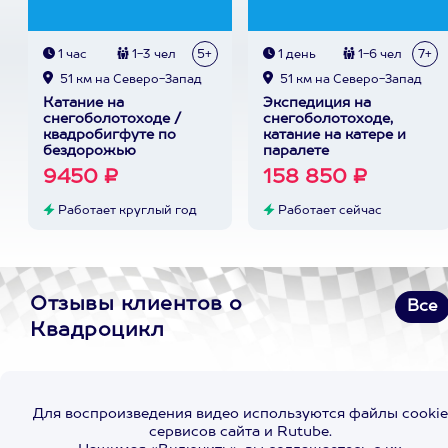
1 час
1-3 чел
5+
1 день
1-6 чел
7+
51 км на Северо-Запад
51 км на Северо-Запад
Катание на
Экспедиция на
снегоболотоходе /
снегоболотоходе,
квадробигфуте по
катание на катере и
бездорожью
паралете
9450 ₽
158 850 ₽
Работает круглый год
Работает сейчас
Отзывы клиентов о
Все
Квадроцикл
Для воспроизведения видео используются файлы cookie
сервисов сайта и Rutube.