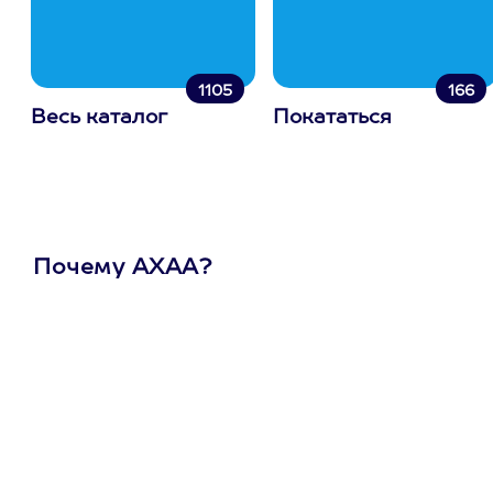
1105
166
Весь каталог
Покататься
Почему АХАА?
Один
сертификат
на любое
развлечение