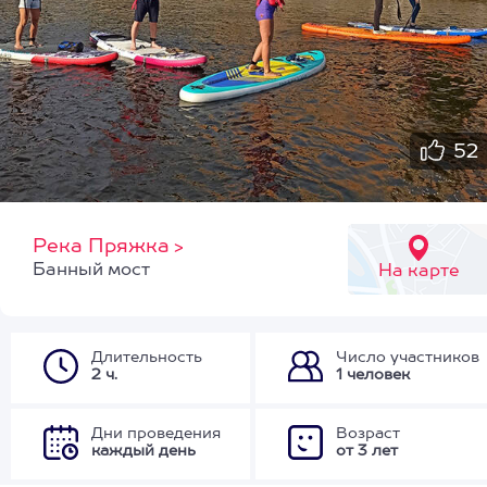
52
Река Пряжка
>
Банный мост
На карте
Длительность
Число участников
2 ч.
1 человек
Дни проведения
Возраст
каждый день
от 3 лет