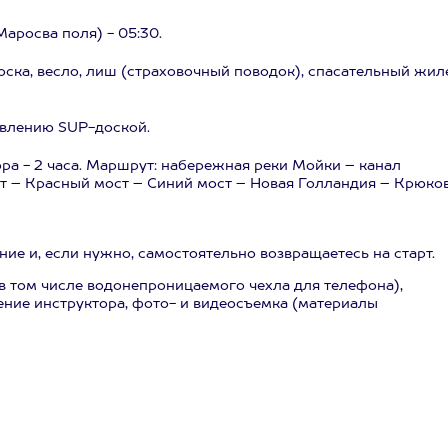
аросва поля) - 05:30.
ска, весло, лиш (страховочный поводок), спасательный жиле
авлению SUP-доской.
ра - 2 часа. Маршрут: набережная реки Мойки – канал
т – Красный мост – Синий мост – Новая Голландия – Крюко
ие и, если нужно, самостоятельно возвращаетесь на старт.
в том числе водонепроницаемого чехла для телефона),
ение инструктора, фото- и видеосъемка (материалы