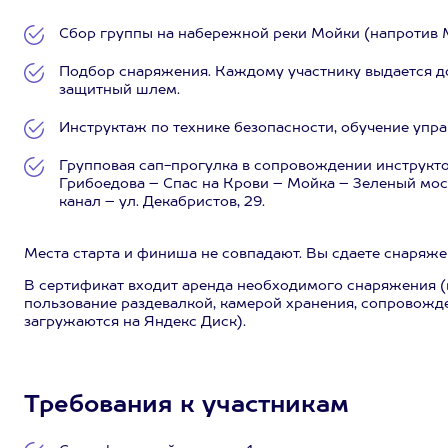
Сбор группы на набережной реки Мойки (напротив М
Подбор снаряжения. Каждому участнику выдается до
защитный шлем.
Инструктаж по технике безопасности, обучение упр
Групповая сап-прогулка в сопровождении инструкто
Грибоедова – Спас на Крови – Мойка – Зеленый мос
канал – ул. Декабристов, 29.
Места старта и финиша не совпадают. Вы сдаете снаряжен
В сертификат входит аренда необходимого снаряжения (
пользование раздевалкой, камерой хранения, сопровожд
загружаются на Яндекс Диск).
Требования к участникам