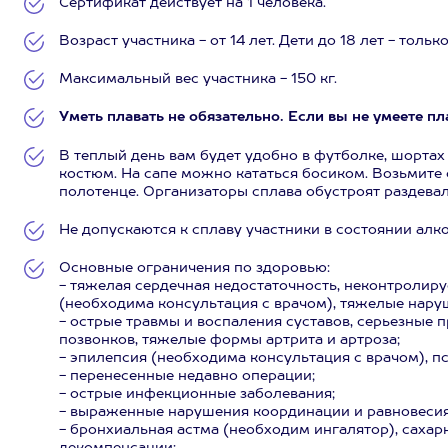
Сертификат действует на 1 человека.
Возраст участника - от 14 лет. Дети до 18 лет - тол
Максимальный вес участника - 150 кг.
Уметь плавать не обязательно. Если вы не умеете пл
В теплый день вам будет удобно в футболке, шортах
костюм. На сапе можно кататься босиком. Возьмите 
полотенце. Организаторы сплава обустроят раздевал
Не допускаются к сплаву участники в состоянии алк
Основные ограничения по здоровью:
- тяжелая сердечная недостаточность, неконтролир
(необходима консультация с врачом), тяжелые нару
- острые травмы и воспаления суставов, серьезные 
позвонков, тяжелые формы артрита и артроза;
- эпилепсия (необходима консультация с врачом), п
- перенесенные недавно операции;
- острые инфекционные заболевания;
- выраженные нарушения координации и равновесия
- бронхиальная астма (необходим ингалятор), сахар