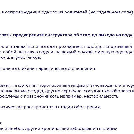
ько в сопровождении одного из родителей (на отдельном сапе).
авать, предупредите инструктора об этом до выхода на воду.
 или штанах. Если погода прохладная, подойдет спортивный
с собой питьевую воду и, на всякий случай, сменную одежду 
ку для участников.
огольного и/или наркотического опьянения.
уемая гипертония, перенесенный инфаркт миокарда или инсу
шения ритма сердца, другие сердечно-сосудистые заболеван
проблемы с позвоночником, например, нестабильность
сихические расстройства в стадии обострения;
;
ный диабет, другие хронические заболевания в стадии