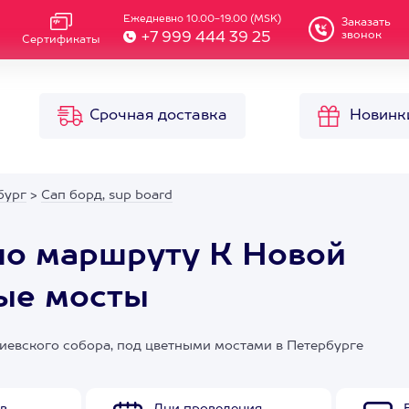
Ежедневно 10.00-19.00 (MSK)
Заказать
звонок
+7 999 444 39 25
Сертификаты
Срочная доставка
Новинк
бург
>
Сап борд, sup board
по маршруту К Новой
ые мосты
киевского собора, под цветными мостами в Петербурге