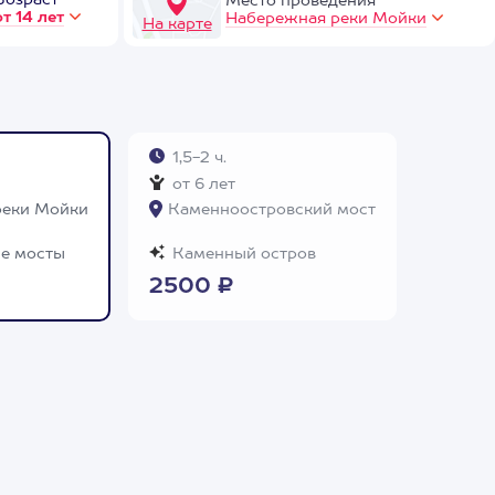
Возраст
Место проведения
от 14 лет
Набережная реки Мойки
На карте
1,5-2 ч.
от 6 лет
реки Мойки
Каменноостровский мост
е мосты
Каменный остров
2500 ₽