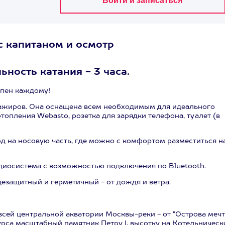
с капитаном и осмотр
ность катания - 3 часа.
упен каждому!
ссажиров. Она оснащена всем необходимым для идеального
отопления Webasto, розетка для зарядки телефона, туалет (в
д на носовую часть, где можно с комфортом разместиться н
удиосистема с возможностью подключения по Bluetooth.
цезащитный и герметичный - от дождя и ветра.
сей центральной акватории Москвы-реки - от "Острова мечт
урса масштабный памятник Петру I, высотку на Котельническ