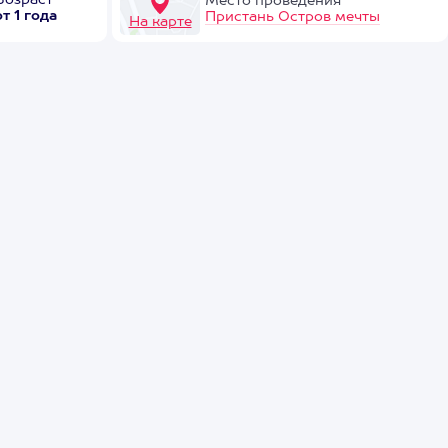
Возраст
Место проведения
от 1 года
Пристань Остров мечты
На карте