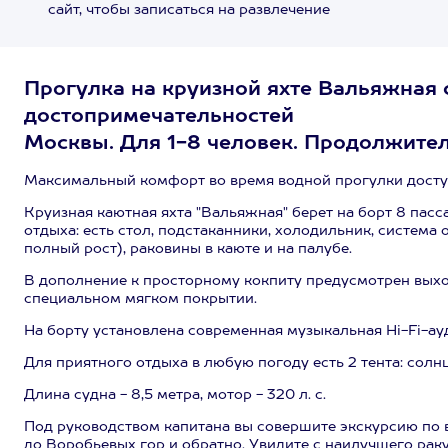
сайт, чтобы записаться на развлечение
Прогулка на круизной яхте Вальяжная 
достопримечательностей
Москвы. Для 1-8 человек. Продолжитель
Максимальный комфорт во время водной прогулки дост
Круизная каютная яхта "Вальяжная" берет на борт 8 па
отдыха: есть стол, подстаканники, холодильник, система 
полный рост), раковины в каюте и на палубе.
В дополнение к просторному кокпиту предусмотрен выхо
специальном мягком покрытии.
На борту установлена современная музыкальная Hi-Fi-а
Для приятного отдыха в любую погоду есть 2 тента: солн
Длина судна - 8,5 метра, мотор - 320 л. с.
Под руководством капитана вы совершите экскурсию по в
до Воробьевых гор и обратно. Увидите с наилучшего рак