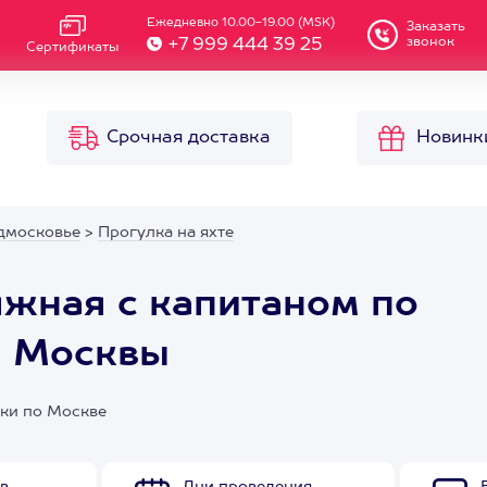
Ежедневно 10.00-19.00 (MSK)
Заказать
звонок
+7 999 444 39 25
Сертификаты
Срочная доставка
Новинк
дмосковье
>
Прогулка на яхте
яжная с капитаном по
и Москвы
лки по Москве