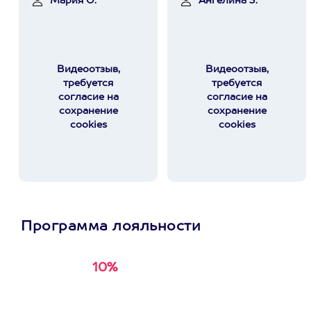
Мария О.
Ангелина З.
Видеоотзыв,
Видеоотзыв,
требуется
требуется
согласие на
согласие на
сохранение
сохранение
cookies
cookies
Программа лояльности
10%
Получи
кэшбэк за
первую покупку в
приложении