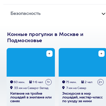
Безопасность
Конные прогулки в Москве и
Подмосковье
60 мин.
1-6 чел
1+
75 мин.
2 чел
2+
33 км на Северо-Запад
7 км на Север
Катание на тройке
Экскурсия в мир
лошадей в экипаже или
лошадей, мастер-класс
санях
по уходу за ними