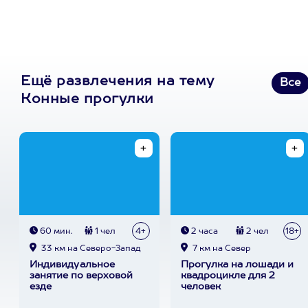
Ещё развлечения на тему
Все
Конные прогулки
60 мин.
1 чел
4+
2 часа
2 чел
18+
33 км на Северо-Запад
7 км на Север
Индивидуальное
Прогулка на лошади и
занятие по верховой
квадроцикле для 2
езде
человек