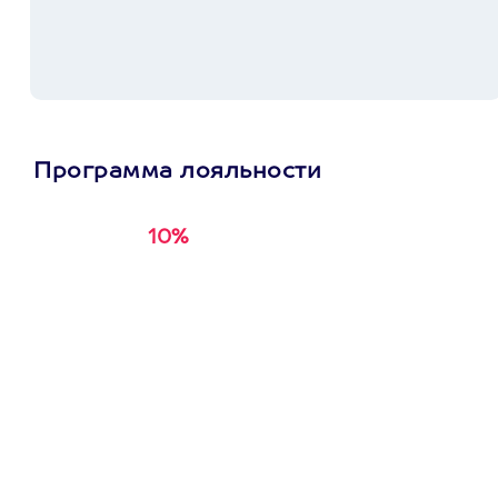
Программа лояльности
10%
Получи
кэшбэк за
первую покупку в
приложении