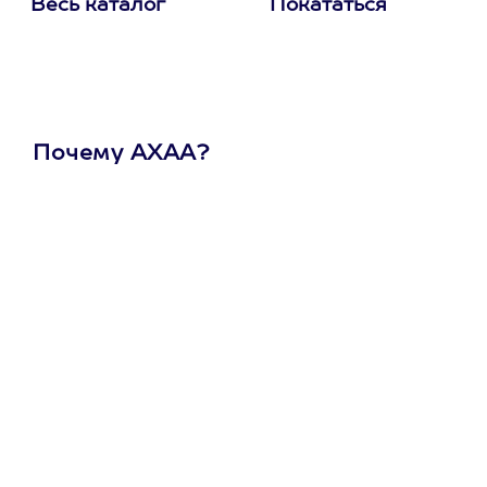
Весь каталог
Покататься
Почему АХАА?
Один
сертификат
на любое
развлечение