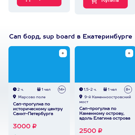
Сап борд, sup board в Екатеринбурге
2 ч.
1 чел
14+
1,5-2 ч.
1 чел
8+
Марсово поле
9-й Каменноостровский
мост
Сап-прогулка по
Сап-прогулка по
историческому центру
Каменному острову,
Санкт-Петербурга
вдоль Елагина острова
3000 ₽
2500 ₽