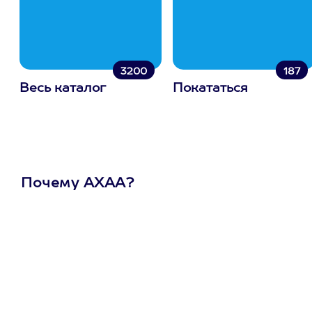
3200
187
Весь каталог
Покататься
Почему АХАА?
Один
сертификат
на любое
развлечение