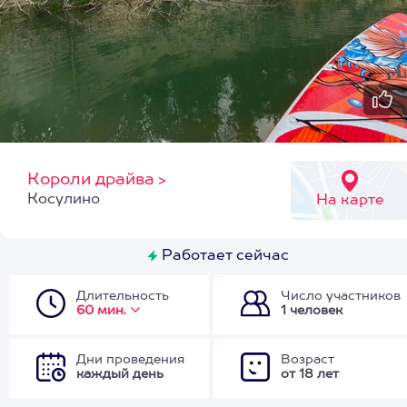
Короли драйва
>
Косулино
На карте
Работает сейчас
Длительность
Число участников
60 мин.
1 человек
Дни проведения
Возраст
каждый день
от 18 лет