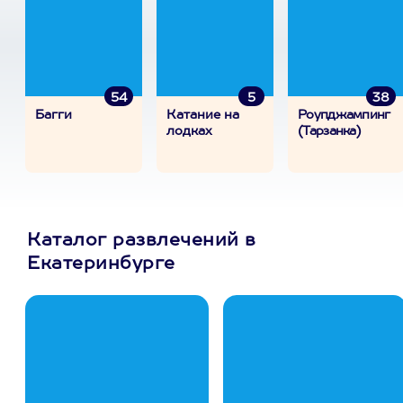
54
5
38
Багги
Катание на
Роупджампинг
лодках
(Тарзанка)
Каталог развлечений в
Екатеринбурге