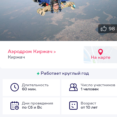
98
Аэродром Киржач
>
Киржач
На карте
Работает круглый год
Длительность
Число участников
60 мин.
1 человек
Дни проведения
Возраст
по Сб и Вс
от 10 лет