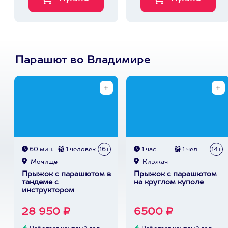
Парашют во Владимире
60 мин.
1 человек
16+
1 час
1 чел
14+
Мочище
Киржач
Прыжок с парашютом в
Прыжок с парашютом
тандеме с
на круглом куполе
инструктором
28 950 ₽
6500 ₽