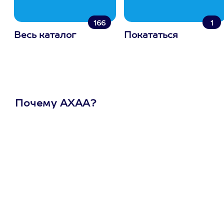
166
1
Весь каталог
Покататься
Почему АХАА?
Один
сертификат
на любое
развлечение