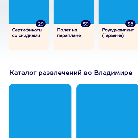
29
59
38
Сертификаты
Полет на
Роупджампинг
со скидками
параплане
(Тарзанка)
Каталог развлечений во Владимире