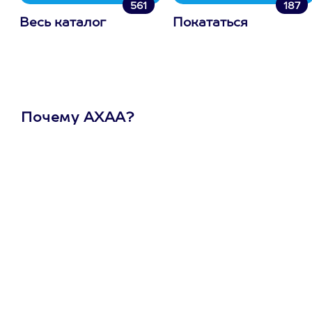
561
187
Весь каталог
Покататься
Почему АХАА?
Один
сертификат
на любое
развлечение