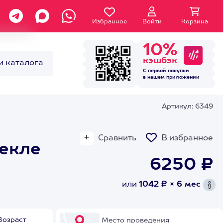
Избранное
Войти
Корзина
10%
кэшбэк
и каталога
С первой покупки
в нашем
приложении
Артикул: 6349
Сравнить
В избранное
текле
6250 ₽
или
1042 ₽ × 6 мес
Возраст
Место проведения