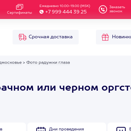
Ежедневно 10.00-19.00 (MSK)
Заказать
звонок
+7 999 444 39 25
Сертификаты
Срочная доставка
Новинк
дмосковье
>
Фото радужки глаза
рачном или черном оргс
в
Дни проведения