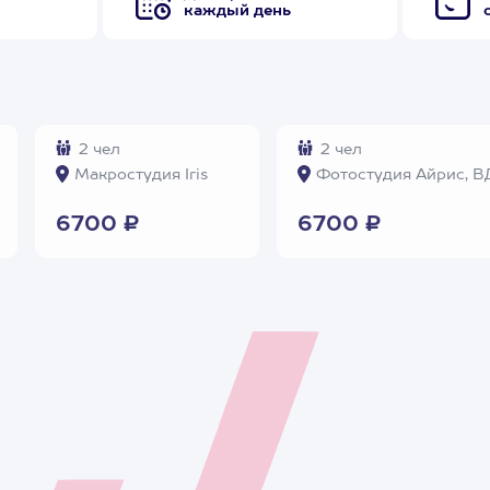
каждый день
2 чел
2 чел
Макростудия Iris
Фотостудия Айрис, 
6700 ₽
6700 ₽