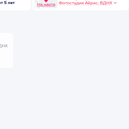
от 5 лет
Фотостудия Айрис, ВДНХ
На карте
ВДНХ