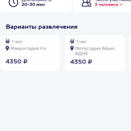
Длительность
Число участнико
20-30 мин
3 человека
Варианты развлечения
1 чел
1 чел
Макростудия Iris
Фотостудия Айрис,
ВДНХ
4350 ₽
4350 ₽