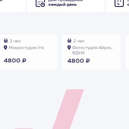
в
Дни проведения
каждый день
2 чел
2 чел
Макростудия Iris
Фотостудия Айрис,
ВДНХ
4800 ₽
4800 ₽