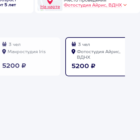
Возраст
Место проведения
от 5 лет
Фотостудия Айрис, ВДНХ
На карте
3 чел
3 чел
Макростудия Iris
Фотостудия Айрис,
ВДНХ
5200 ₽
5200 ₽