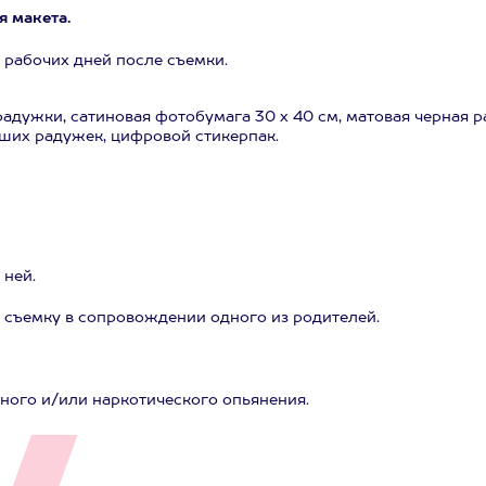
я макета.
 рабочих дней после съемки.
радужки, сатиновая фотобумага 30 х 40 см, матовая черная 
аших радужек, цифровой стикерпак.
 ней.
на съемку в сопровождении одного из родителей.
ного и/или наркотического опьянения.