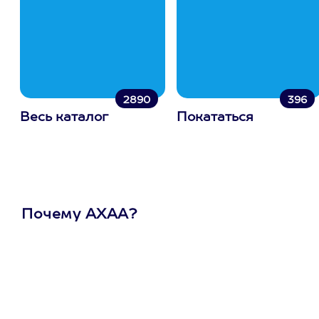
2890
396
Весь каталог
Покататься
Почему АХАА?
Один
сертификат
на любое