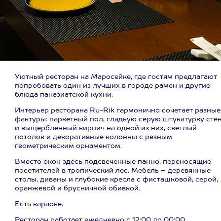
Уютный ресторан на Маросейке, где гостям предлагают
попробовать один из лучших в городе рамен и другие
блюда паназиатской кухни.
Интерьер ресторана Ru-Rik гармонично сочетает разные
фактуры: паркетный пол, гладкую серую штукатурку сте
и выщербленный кирпич на одной из них, светлый
потолок и декоративные колонны с резным
геометрическим орнаментом.
Вместо окон здесь подсвеченные панно, переносящие
посетителей в тропический лес. Мебель – деревянные
столы, диваны и глубокие кресла с фисташковой, серой,
оранжевой и брусничной обивкой.
Есть караоке.
Ресторан работает ежедневно с 12:00 до 00:00.