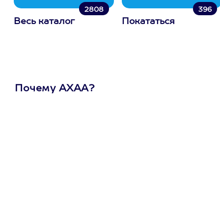
2808
396
Весь каталог
Покататься
Почему АХАА?
Один
сертификат
на любое
развлечение