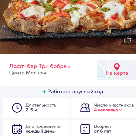
Лофт-бар Три бобра
>
Центр Москвы
На карте
Работает круглый год
Длительность
Число участников
2-3 ч.
4 человека
Дни проведения
Возраст
каждый день
от 6 лет