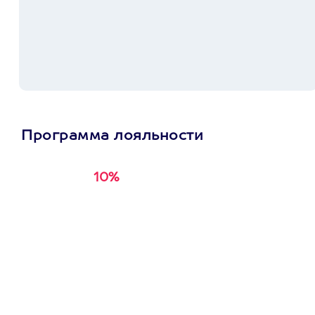
Программа лояльности
10%
Получи
кэшбэк за
первую покупку в
приложении