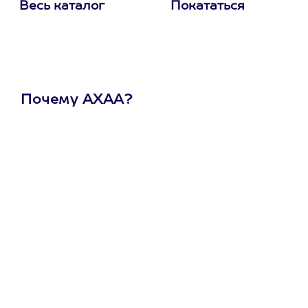
Весь каталог
Покататься
Почему АХАА?
Один
сертификат
на любое
развлечение