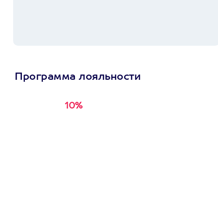
Программа лояльности
10%
Получи
кэшбэк за
первую покупку в
приложении