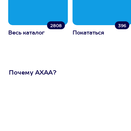
2808
396
Весь каталог
Покататься
Почему АХАА?
Один
сертификат
на любое
развлечение