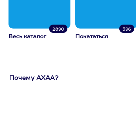
2890
396
Весь каталог
Покататься
Почему АХАА?
Один
сертификат
на любое
развлечение