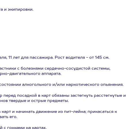
а и экипировки.
я, 11 лет для пассажира. Рост водителя - от 145 см.
астники с болезнями сердечно-сосудистой системы,
но-двигательного аппарата.
состоянии алкогольного и/или наркотического опьянения.
 перед посадкой в карт обязаны застегнуть расстегнутые и
анов твердые и острые предметы.
 карт и начинать движение из пит-лейна; прикасаться к
ать его.
 с гонками на картах.