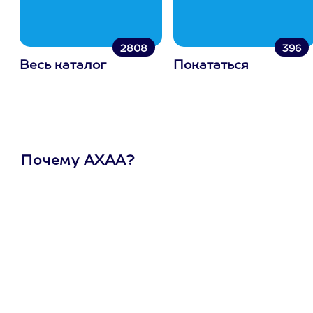
2808
396
Весь каталог
Покататься
Почему АХАА?
Один
сертификат
на любое
развлечение