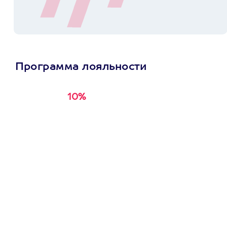
Программа лояльности
10%
Получи
кэшбэк за
первую покупку в
приложении