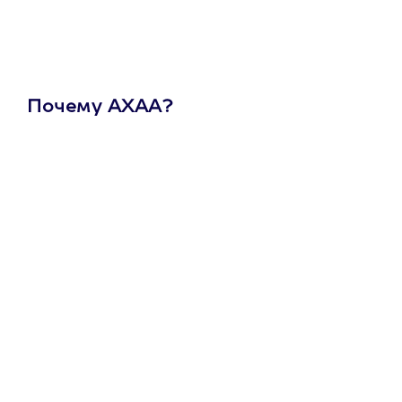
Почему АХАА?
Один
сертификат
на любое
развлечение