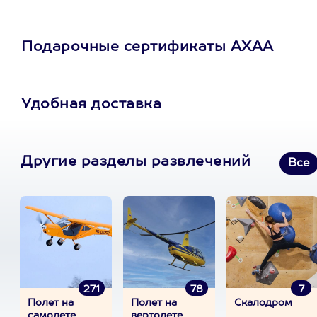
Подарочные сертификаты АХАА
Удобная доставка
Другие разделы развлечений
Все
271
78
7
Полет на
Полет на
Скалодром
самолете
вертолете