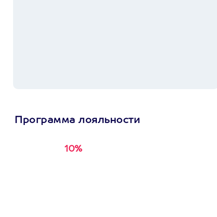
Программа лояльности
10%
Получи
кэшбэк за
первую покупку в
приложении