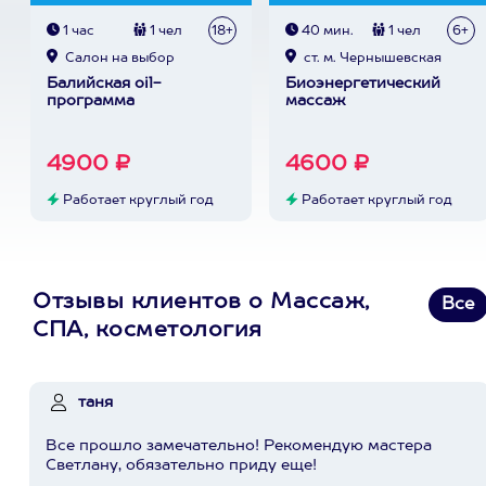
1 час
1 чел
18+
40 мин.
1 чел
6+
Cалон на выбор
ст. м. Чернышевская
Балийская oil-
Биоэнергетический
программа
массаж
4900 ₽
4600 ₽
Работает круглый год
Работает круглый год
Отзывы клиентов о Массаж,
Все
СПА, косметология
таня
Все прошло замечательно! Рекомендую мастера
Светлану, обязательно приду еще!