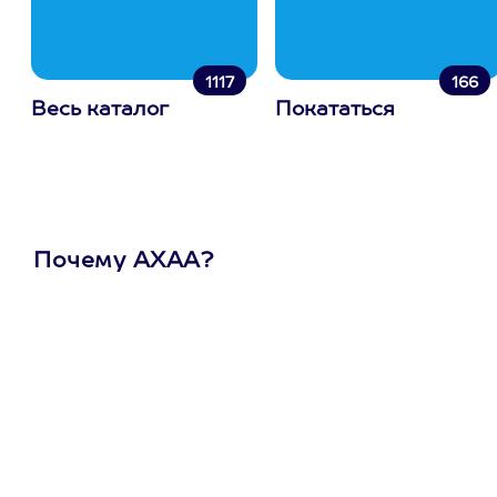
1117
166
Весь каталог
Покататься
Почему АХАА?
Один
сертификат
на любое
развлечение